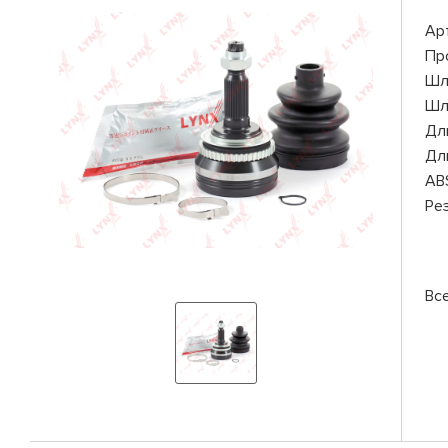
Ар
Пр
Шл
Шл
Дли
Дли
AB
Ре
Вс