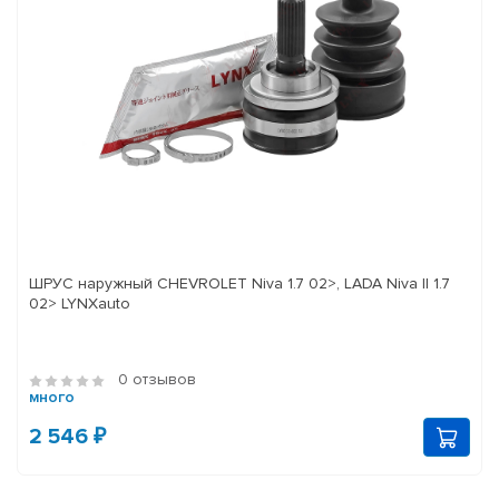
ШРУС наружный CHEVROLET Niva 1.7 02>, LADA Niva II 1.7
02> LYNXauto
0 отзывов
много
2 546 ₽