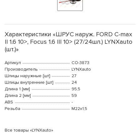
Характеристики «ШРУС наруж. FORD C-max
II 1.6 10>, Focus 1.6 III 10> (27/24шл.) LYNXauto
(шт.)»
Артикул
CO-3873
Производитель
LYNXauto
Шлицы наружные [шт]
27
Шлицы внутренние [шт]
24
Длина 1 [мм]
95,5
Длина 2 [мм]
59
ABS
-
Резьба
М22x1,5
Все товары «LYNXauto»