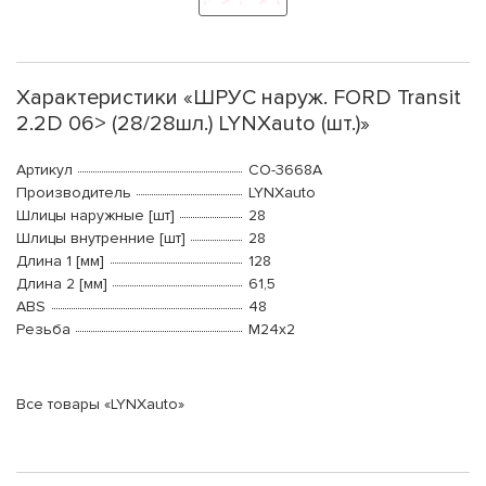
Характеристики «ШРУС наруж. FORD Transit
2.2D 06> (28/28шл.) LYNXauto (шт.)»
Артикул
CO-3668A
Производитель
LYNXauto
Шлицы наружные [шт]
28
Шлицы внутренние [шт]
28
Длина 1 [мм]
128
Длина 2 [мм]
61,5
ABS
48
Резьба
М24x2
Все товары «LYNXauto»