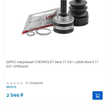
ШРУС наружный CHEVROLET Niva 1.7 02>, LADA Niva II 1.7
02> LYNXauto
0 отзывов
много
2 546 ₽