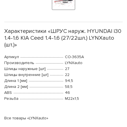
Характеристики «ШРУС наруж. HYUNDAI i30
1.4-1.6 KIA Ceed 1.4-1.6 (27/22шл.) LYNXauto
(шт.)»
Артикул
CO-3635A
Производитель
LYNXauto
Шлицы наружные [шт]
27
Шлицы внутренние [шт]
22
Длина 1 [мм]
94,5
Длина 2 [мм]
58,5
ABS
46
Резьба
М22x1,5
Все товары «LYNXauto»