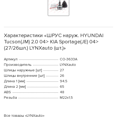
Характеристики «ШРУС наруж. HYUNDAI
Tucson(JM) 2.0 04> KIA Sportage(JE) 04>
(27/26шл.) LYNXauto (шт.)»
Артикул
CO-3633A
Производитель
LYNXauto
Шлицы наружные [шт]
27
Шлицы внутренние [шт]
26
Длина 1 [мм]
94,5
Длина 2 [мм]
65
ABS
48
Резьба
М22x1,5
Все товары «LYNXauto»