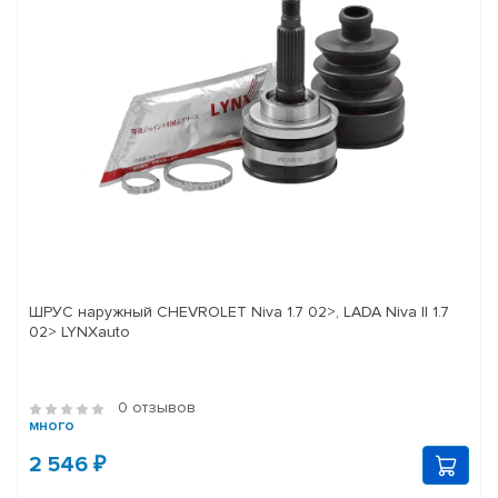
ШРУС наружный CHEVROLET Niva 1.7 02>, LADA Niva II 1.7
02> LYNXauto
0 отзывов
много
2 546 ₽