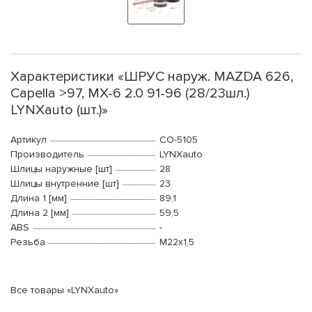
Характеристики «ШРУС наруж. MAZDA 626,
Capella >97, MX-6 2.0 91-96 (28/23шл.)
LYNXauto (шт.)»
Артикул
CO-5105
Производитель
LYNXauto
Шлицы наружные [шт]
28
Шлицы внутренние [шт]
23
Длина 1 [мм]
89,1
Длина 2 [мм]
59,5
ABS
-
Резьба
М22x1,5
Все товары «LYNXauto»