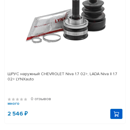
ШРУС наружный CHEVROLET Niva 1.7 02>, LADA Niva II 1.7
02> LYNXauto
0 отзывов
много
2 546 ₽