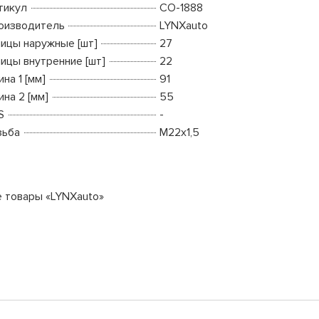
тикул
CO-1888
оизводитель
LYNXauto
ицы наружные [шт]
27
ицы внутренние [шт]
22
на 1 [мм]
91
на 2 [мм]
55
S
-
зьба
М22x1,5
е товары «LYNXauto»