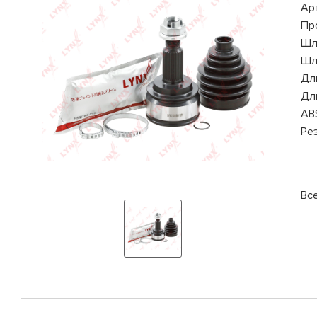
Ар
Пр
Шл
Шл
Дли
Дли
AB
Ре
Вс