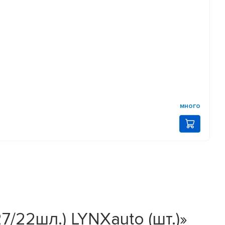
много
/22шл.) LYNXauto (шт.)»