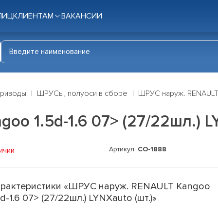
ЛИЦ
КЛИЕНТАМ
ВАКАНСИИ
приводы
ШРУСы, полуоси в сборе
ШРУС наруж. RENAULT K
o 1.5d-1.6 07> (27/22шл.) LY
Артикул:
CO-1888
ичии
рактеристики «ШРУС наруж. RENAULT Kangoo
5d-1.6 07> (27/22шл.) LYNXauto (шт.)»