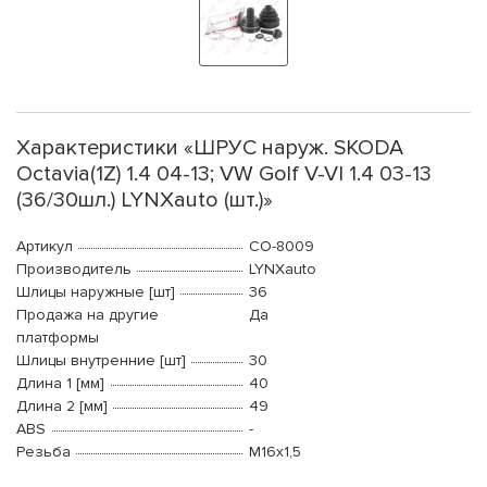
Характеристики «ШРУС наруж. SKODA
Octavia(1Z) 1.4 04-13; VW Golf V-VI 1.4 03-13
(36/30шл.) LYNXauto (шт.)»
Артикул
CO-8009
Производитель
LYNXauto
Шлицы наружные [шт]
36
Продажа на другие
Да
платформы
Шлицы внутренние [шт]
30
Длина 1 [мм]
40
Длина 2 [мм]
49
ABS
-
Резьба
М16x1,5