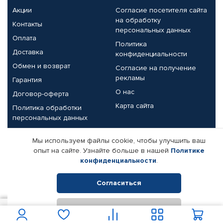
Акции
Согласие посетителя сайта
на обработку
Контакты
персональных данных
Оплата
Политика
Доставка
конфиденциальности
Обмен и возврат
Согласие на получение
рекламы
Гарантия
О нас
Договор-оферта
Карта сайта
Политика обработки
персональных данных
Партнерам
Мы используем файлы cookie, чтобы улучшить ваш
опыт на сайте. Узнайте больше в нашей
Политике
Корпоративным клиентам
Реквизиты компании
конфиденциальности
.
Поставщикам
Согласиться
Отклонить
© КАМАЗ ЦЕНТР ДОНЕЦК, 2015-2026. Все права защищены.
2 650
В корзину
Интернет-магазин автомобильных товаров Автопрофи.