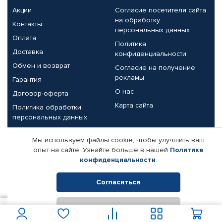
Акции
Согласие посетителя сайта
на обработку
Контакты
персональных данных
Оплата
Политика
Доставка
конфиденциальности
Обмен и возврат
Согласие на получение
рекламы
Гарантия
О нас
Договор-оферта
Карта сайта
Политика обработки
персональных данных
Партнерам
Мы используем файлы cookie, чтобы улучшить ваш
опыт на сайте. Узнайте больше в нашей
Политике
Корпоративным клиентам
Реквизиты компании
конфиденциальности
.
Поставщикам
Согласиться
Отклонить
© КАМАЗ ЦЕНТР ДОНЕЦК, 2015-2026. Все права защищены.
2 800
В корзину
Интернет-магазин автомобильных товаров Автопрофи.