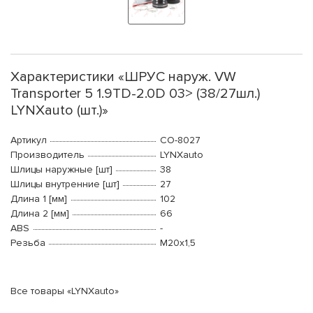
Характеристики «ШРУС наруж. VW
Transporter 5 1.9TD-2.0D 03> (38/27шл.)
LYNXauto (шт.)»
Артикул
CO-8027
Производитель
LYNXauto
Шлицы наружные [шт]
38
Шлицы внутренние [шт]
27
Длина 1 [мм]
102
Длина 2 [мм]
66
ABS
-
Резьба
М20x1,5
Все товары «LYNXauto»