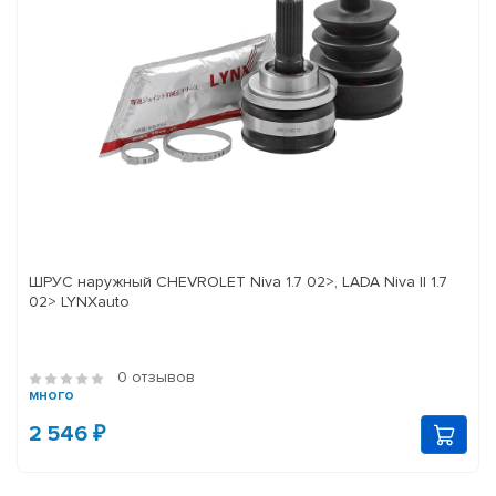
ШРУС наружный CHEVROLET Niva 1.7 02>, LADA Niva II 1.7
02> LYNXauto
0 отзывов
много
2 546 ₽