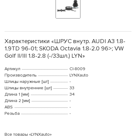
Характеристики «ШРУС внутр. AUDI A3 1.8-
1.9TD 96-01; SKODA Octavia 1.8-2.0 96>; VW
Golf II/III 1.8-2.8 (-/33шл.) LYN»
Артикул
CI-8009
Производитель
LYNXauto
Шлицы наружные [шт]
-
Шлицы внутренние [шт]
33
Длина 1 [мм]
34
Длина 2 [мм]
-
ABS
-
Резьба
-
Все товары «LYNXauto»