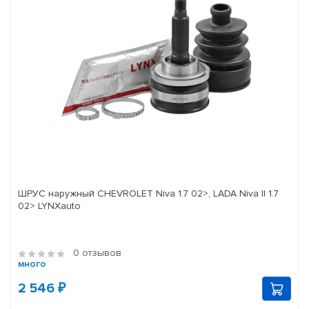
ШРУС наружный CHEVROLET Niva 1.7 02>, LADA Niva II 1.7
02> LYNXauto
0 отзывов
много
2 546 ₽