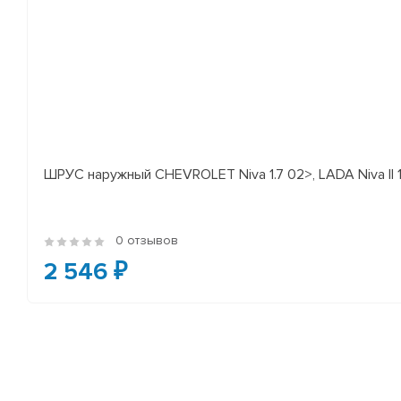
ШРУС наружный CHEVROLET Niva 1.7 02>, LADA Niva II 
0 отзывов
2 546 ₽