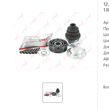
12
1.
Ар
Пр
Шл
Шл
Дли
Дли
AB
Ре
Вс