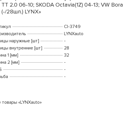
, TT 2.0 06-10; SKODA Octavia(1Z) 04-13; VW Bora
8 (-/28шл.) LYNX»
тикул
CI-3749
оизводитель
LYNXauto
ицы наружные [шт]
-
ицы внутренние [шт]
28
на 1 [мм]
32
на 2 [мм]
-
S
-
зьба
-
е товары «LYNXauto»