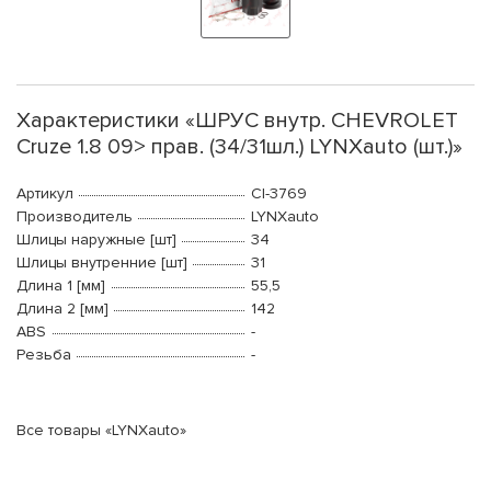
Характеристики «ШРУС внутр. CHEVROLET
Cruze 1.8 09> прав. (34/31шл.) LYNXauto (шт.)»
Артикул
CI-3769
Производитель
LYNXauto
Шлицы наружные [шт]
34
Шлицы внутренние [шт]
31
Длина 1 [мм]
55,5
Длина 2 [мм]
142
ABS
-
Резьба
-
Все товары «LYNXauto»