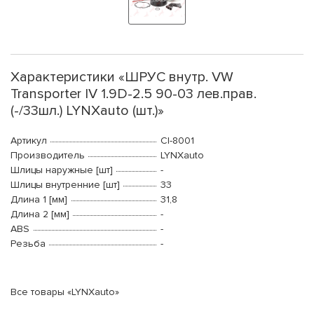
Характеристики «ШРУС внутр. VW
Transporter IV 1.9D-2.5 90-03 лев.прав.
(-/33шл.) LYNXauto (шт.)»
Артикул
CI-8001
Производитель
LYNXauto
Шлицы наружные [шт]
-
Шлицы внутренние [шт]
33
Длина 1 [мм]
31,8
Длина 2 [мм]
-
ABS
-
Резьба
-
Все товары «LYNXauto»