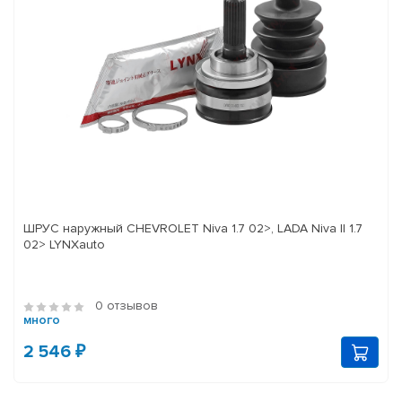
ШРУС наружный CHEVROLET Niva 1.7 02>, LADA Niva II 1.7
02> LYNXauto
0 отзывов
много
2 546 ₽