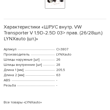
Характеристики «ШРУС внутр. VW
Transporter V 1.9D-2.5D 03> прав. (26/28шл.)
LYNXauto (шт.)»
Артикул
CI-3807
Производитель
LYNXauto
Шлицы наружные [шт]
26
Шлицы внутренние [шт]
28
Длина 1 [мм]
205,5
Длина 2 [мм]
63
ABS
-
Резьба
-
Все товары «LYNXauto»