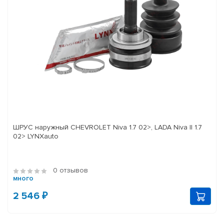
ШРУС наружный CHEVROLET Niva 1.7 02>, LADA Niva II 1.7
02> LYNXauto
0 отзывов
много
2 546 ₽