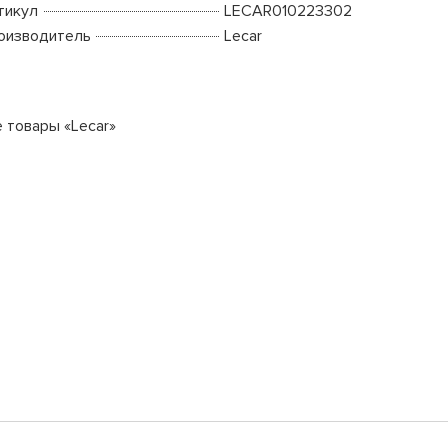
тикул
LECAR010223302
оизводитель
Lecar
е товары «Lecar»