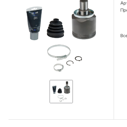
Ар
Пр
Вс