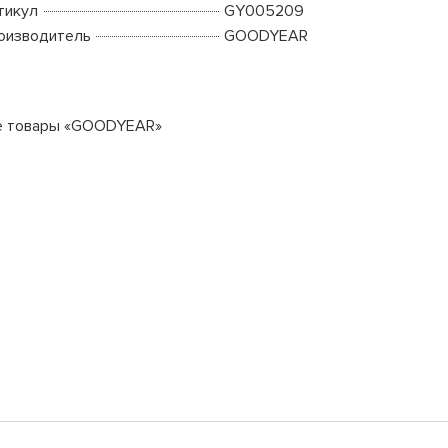
тикул
GY005209
оизводитель
GOODYEAR
е товары «GOODYEAR»