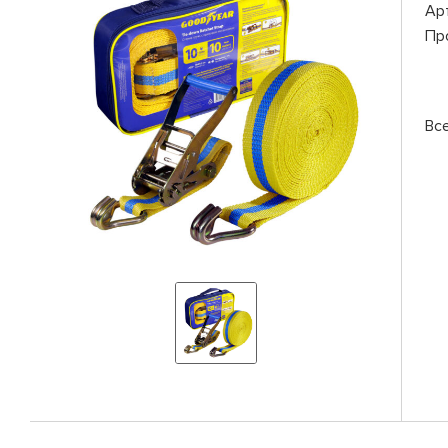
Ар
Пр
Вс