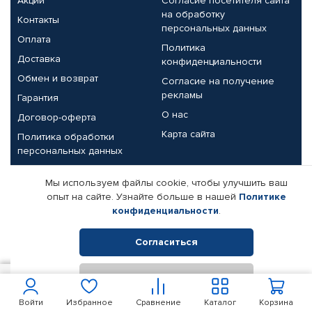
Акции
Согласие посетителя сайта
на обработку
Контакты
персональных данных
Оплата
Политика
Доставка
конфиденциальности
Обмен и возврат
Согласие на получение
рекламы
Гарантия
О нас
Договор-оферта
Карта сайта
Политика обработки
персональных данных
Партнерам
Мы используем файлы cookie, чтобы улучшить ваш
опыт на сайте. Узнайте больше в нашей
Политике
Корпоративным клиентам
Реквизиты компании
конфиденциальности
.
Поставщикам
Согласиться
Отклонить
© КАМАЗ ЦЕНТР ДОНЕЦК, 2015-2026. Все права защищены.
350
В корзину
Интернет-магазин автомобильных товаров Автопрофи.
Войти
Избранное
Сравнение
Каталог
Корзина