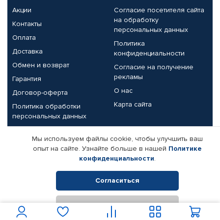
Акции
Согласие посетителя сайта
на обработку
Контакты
персональных данных
Оплата
Политика
Доставка
конфиденциальности
Обмен и возврат
Согласие на получение
рекламы
Гарантия
О нас
Договор-оферта
Карта сайта
Политика обработки
персональных данных
Партнерам
Мы используем файлы cookie, чтобы улучшить ваш
опыт на сайте. Узнайте больше в нашей
Политике
Корпоративным клиентам
Реквизиты компании
конфиденциальности
.
Поставщикам
Согласиться
Отклонить
© КАМАЗ ЦЕНТР ДОНЕЦК, 2015-2026. Все права защищены.
Интернет-магазин автомобильных товаров Автопрофи.