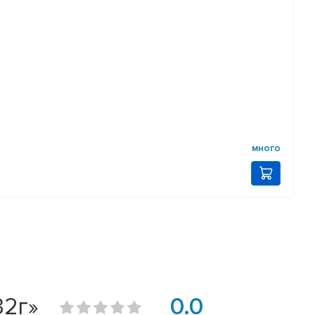
много
32г»
0.0