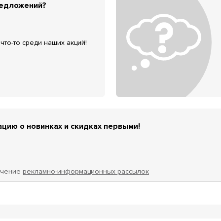
редложений?
что-то среди наших акций!
цию о новинках и скидках первыми!
учение
рекламно-информационных рассылок