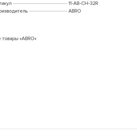
тикул
11-AB-CH-32R
оизводитель
ABRO
е товары «ABRO»