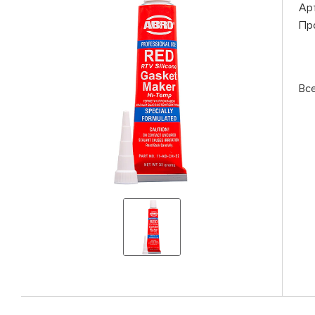
Ар
Пр
Вс