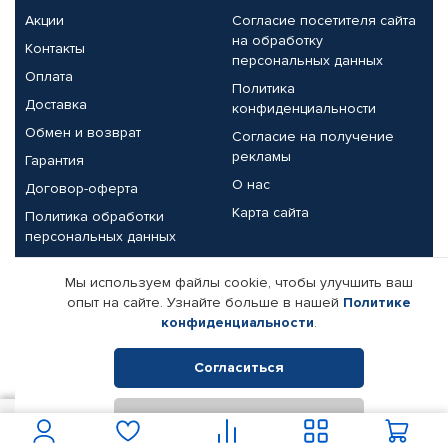
Акции
Согласие посетителя сайта
на обработку
Контакты
персональных данных
Оплата
Политика
Доставка
конфиденциальности
Обмен и возврат
Согласие на получение
рекламы
Гарантия
О нас
Договор-оферта
Карта сайта
Политика обработки
персональных данных
Партнерам
Мы используем файлы cookie, чтобы улучшить ваш
опыт на сайте. Узнайте больше в нашей
Политике
Корпоративным клиентам
Реквизиты компании
конфиденциальности
.
Поставщикам
Согласиться
Отклонить
© КАМАЗ ЦЕНТР ДОНЕЦК, 2015-2026. Все права защищены.
100
В корзину
Интернет-магазин автомобильных товаров Автопрофи.