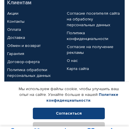
Клиентам
Акции
Согласие посетителя сайта
на обработку
Контакты
персональных данных
Оплата
Политика
Доставка
конфиденциальности
Обмен и возврат
Согласие на получение
рекламы
Гарантия
О нас
Договор-оферта
Карта сайта
Политика обработки
персональных данных
Партнерам
Мы используем файлы cookie, чтобы улучшить ваш
опыт на сайте. Узнайте больше в нашей
Политике
Корпоративным клиентам
Реквизиты компании
конфиденциальности
.
Поставщикам
Согласиться
Отклонить
© КАМАЗ ЦЕНТР ДОНЕЦК, 2015-2026. Все права защищены.