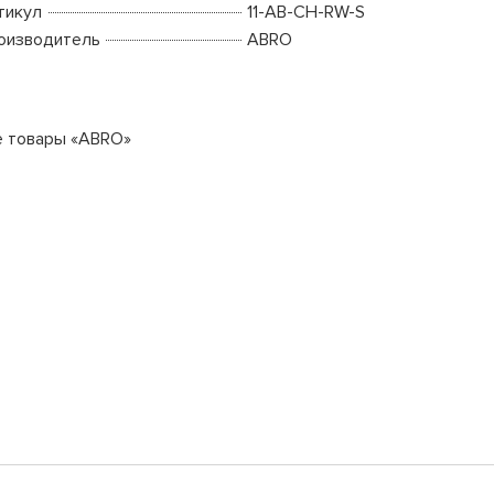
тикул
11-AB-CH-RW-S
оизводитель
ABRO
е товары «ABRO»