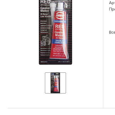
Ар
Пр
Вс