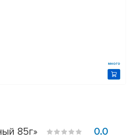
много
ный 85г»
0.0