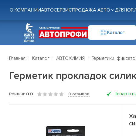
О КОМПАНИИ
АВТОСЕРВИС
ПРОДАЖА АВТО
ДЛЯ ЮР.
Каталог
Главная
Каталог
АВТОХИМИЯ
Герметики, фиксат
Герметик прокладок сили
Товар в н
Рейтинг
0.0
0 отзывов
Ха
си