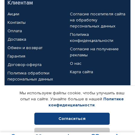
Клиентам
Акции
Согласие посетителя сайта
на обработку
Контакты
персональных данных
Оплата
Политика
Доставка
конфиденциальности
Обмен и возврат
Согласие на получение
рекламы
Гарантия
О нас
Договор-оферта
Карта сайта
Политика обработки
персональных данных
Партнерам
Мы используем файлы cookie, чтобы улучшить ваш
опыт на сайте. Узнайте больше в нашей
Политике
Корпоративным клиентам
Реквизиты компании
конфиденциальности
.
Поставщикам
Согласиться
Отклонить
© КАМАЗ ЦЕНТР ДОНЕЦК, 2015-2026. Все права защищены.