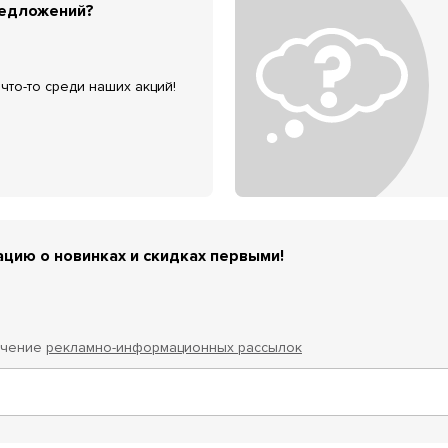
редложений?
что-то среди наших акций!
цию о новинках и скидках первыми!
учение
рекламно-информационных рассылок