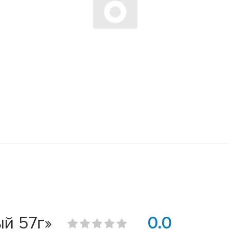
й 57г»
0.0