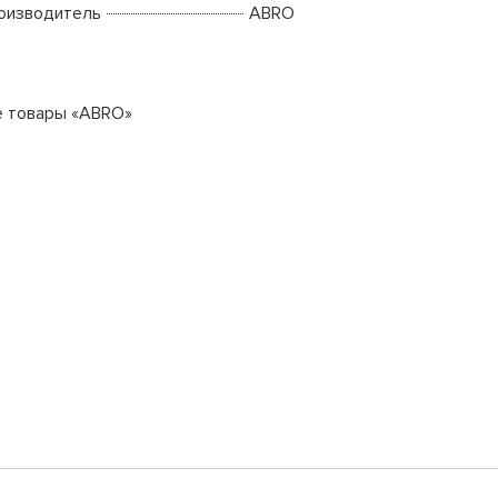
оизводитель
ABRO
е товары «ABRO»