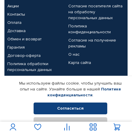
Акции
Согласие посетителя сайта
на обработку
Контакты
персональных данных
Оплата
Политика
Доставка
конфиденциальности
Обмен и возврат
Согласие на получение
рекламы
Гарантия
О нас
Договор-оферта
Карта сайта
Политика обработки
персональных данных
Партнерам
Мы используем файлы cookie, чтобы улучшить ваш
опыт на сайте. Узнайте больше в нашей
Политике
Корпоративным клиентам
Реквизиты компании
конфиденциальности
.
Поставщикам
Согласиться
Отклонить
© КАМАЗ ЦЕНТР ДОНЕЦК, 2015-2026. Все права защищены.
Интернет-магазин автомобильных товаров Автопрофи.