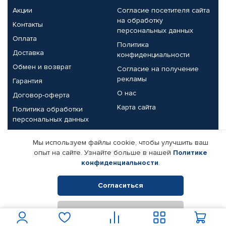
Акции
Согласие посетителя сайта
на обработку
Контакты
персональных данных
Оплата
Политика
Доставка
конфиденциальности
Обмен и возврат
Согласие на получение
рекламы
Гарантия
О нас
Договор-оферта
Карта сайта
Политика обработки
персональных данных
Партнерам
Мы используем файлы cookie, чтобы улучшить ваш
опыт на сайте. Узнайте больше в нашей
Политике
Корпоративным клиентам
Реквизиты компании
конфиденциальности
.
Поставщикам
Согласиться
Отклонить
© КАМАЗ ЦЕНТР ДОНЕЦК, 2015-2026. Все права защищены.
Интернет-магазин автомобильных товаров Автопрофи.