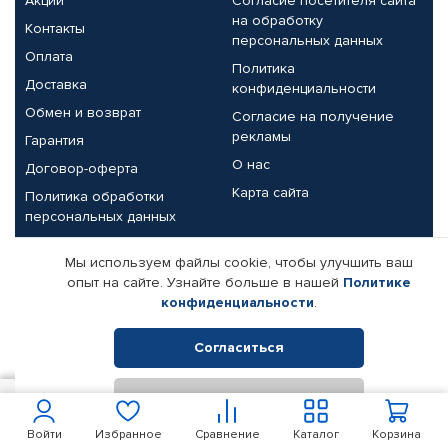
Акции
Согласие посетителя сайта
на обработку
Контакты
персональных данных
Оплата
Политика
Доставка
конфиденциальности
Обмен и возврат
Согласие на получение
рекламы
Гарантия
О нас
Договор-оферта
Карта сайта
Политика обработки
персональных данных
Партнерам
Мы используем файлы cookie, чтобы улучшить ваш
опыт на сайте. Узнайте больше в нашей
Политике
Корпоративным клиентам
Реквизиты компании
конфиденциальности
.
Поставщикам
Согласиться
Отклонить
© КАМАЗ ЦЕНТР ДОНЕЦК, 2015-2026. Все права защищены.
400
В корзину
Интернет-магазин автомобильных товаров Автопрофи.
Войти
Избранное
Сравнение
Каталог
Корзина