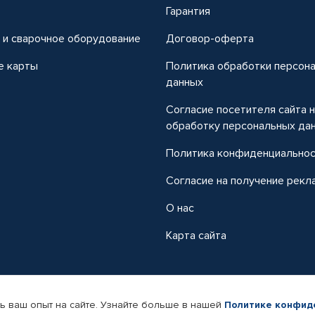
т
Гарантия
 и сварочное оборудование
Договор-оферта
е карты
Политика обработки персон
данных
Согласие посетителя сайта 
обработку персональных да
Политика конфиденциально
Согласие на получение рекл
О нас
Карта сайта
ь ваш опыт на сайте. Узнайте больше в нашей
Политике конфид
-магазин автомобильных товаров Автопрофи.