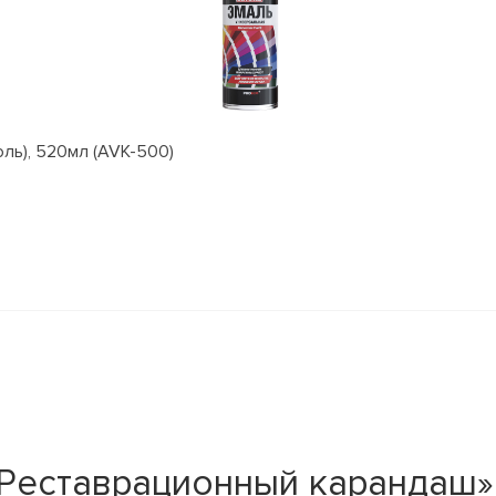
оль), 520мл (AVK-500)
Реставрационный карандаш» 