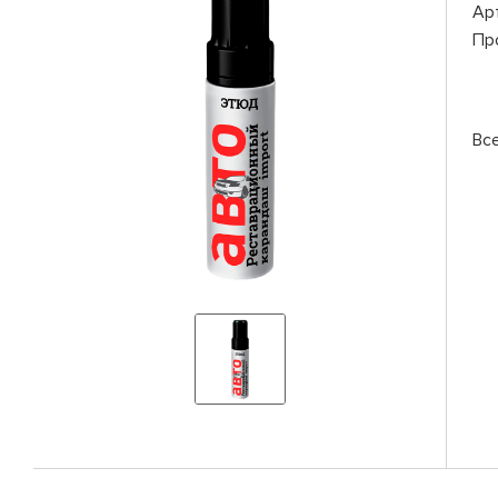
Ар
Пр
Вс