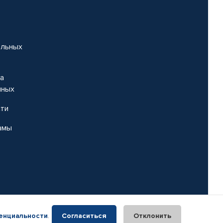
альных
на
нных
сти
амы
енциальности
.
Согласиться
Отклонить