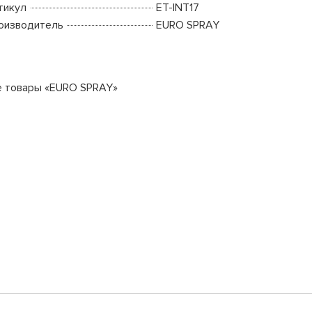
тикул
ET-INT17
оизводитель
EURO SPRAY
е товары «EURO SPRAY»