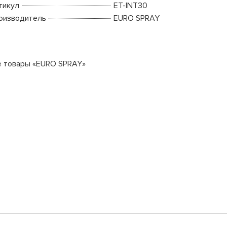
тикул
ET-INT30
оизводитель
EURO SPRAY
е товары «EURO SPRAY»