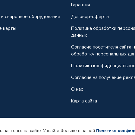
т
Гарантия
 и сварочное оборудование
Договор-оферта
е карты
Политика обработки персон
данных
Согласие посетителя сайта 
обработку персональных да
Политика конфиденциально
Согласие на получение рекл
О нас
Карта сайта
ь ваш опыт на сайте. Узнайте больше в нашей
Политике конфид
-магазин автомобильных товаров Автопрофи.