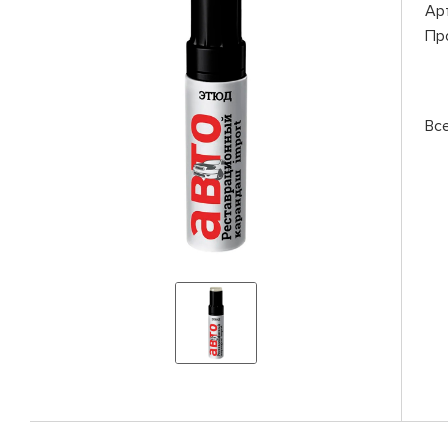
Ар
Пр
Вс