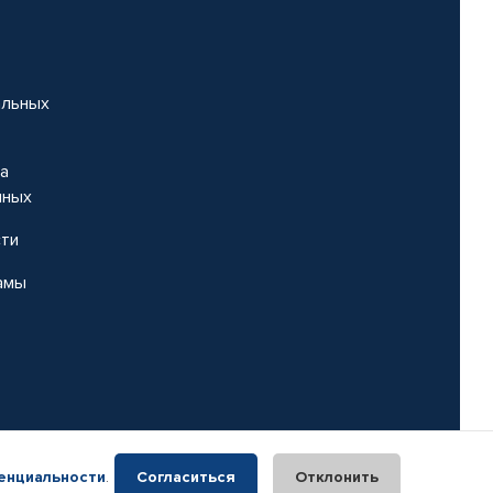
альных
на
нных
сти
амы
енциальности
.
Согласиться
Отклонить