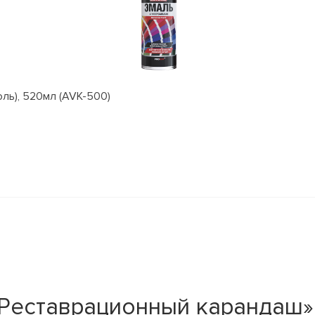
оль), 520мл (AVK-500)
Реставрационный карандаш»