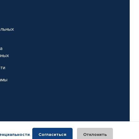
альных
на
нных
сти
амы
енциальности
.
Согласиться
Отклонить