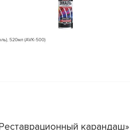
оль), 520мл (AVK-500)
Реставрационный карандаш» 