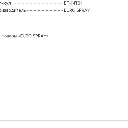
тикул
ET-INT31
оизводитель
EURO SPRAY
е товары «EURO SPRAY»