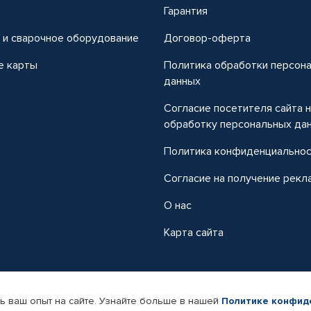
т
Гарантия
 и сварочное оборудование
Договор-оферта
е карты
Политика обработки персон
данных
Согласие посетителя сайта 
обработку персональных да
Политика конфиденциально
Согласие на получение рекл
О нас
Карта сайта
ь ваш опыт на сайте. Узнайте больше в нашей
Политике конфид
-магазин автомобильных товаров Автопрофи.