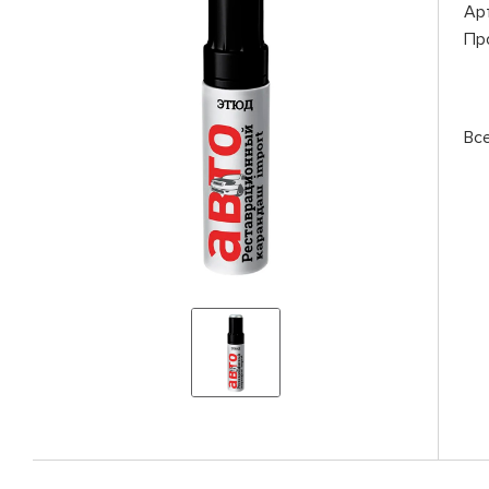
Ар
Пр
Вс