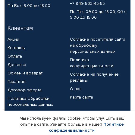
+7 949 503-45-55
Пн-Вс с 9.00 до 18.00
Пн-Пт с 09.00 до 18.00, Сб с
9.00 до 15.00
Клиентам
Акции
Согласие посетителя сайта
на обработку
Контакты
персональных данных
Оплата
Политика
Доставка
конфиденциальности
Обмен и возврат
Согласие на получение
рекламы
Гарантия
О нас
Договор-оферта
Карта сайта
Политика обработки
персональных данных
Партнерам
Мы используем файлы cookie, чтобы улучшить ваш
опыт на сайте. Узнайте больше в нашей
Политике
Корпоративным клиентам
Реквизиты компании
конфиденциальности
.