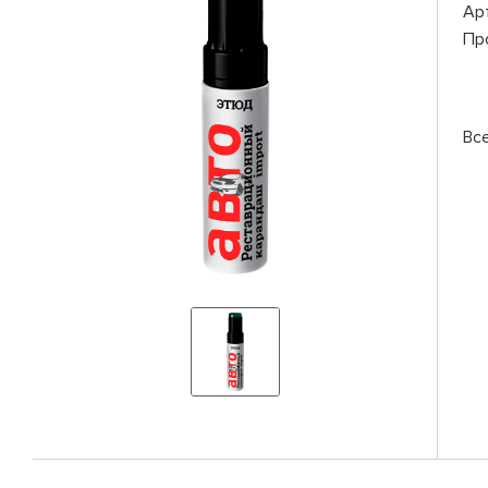
Ар
Пр
Вс