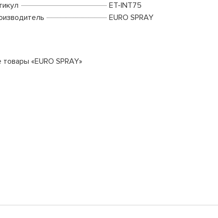
тикул
ET-INT75
оизводитель
EURO SPRAY
е товары «EURO SPRAY»