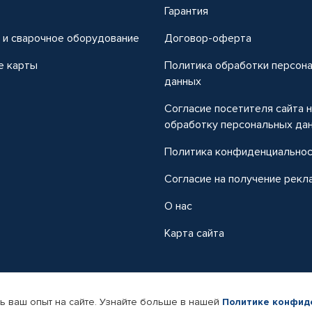
т
Гарантия
 и сварочное оборудование
Договор-оферта
е карты
Политика обработки персон
данных
Согласие посетителя сайта 
обработку персональных да
Политика конфиденциально
Согласие на получение рекл
О нас
Карта сайта
ь ваш опыт на сайте. Узнайте больше в нашей
Политике конфид
-магазин автомобильных товаров Автопрофи.