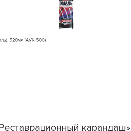
оль), 520мл (AVK-500)
Реставрационный карандаш» 