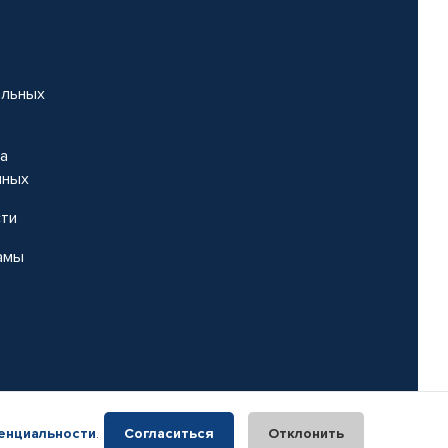
альных
на
нных
сти
амы
енциальности
.
Согласиться
Отклонить