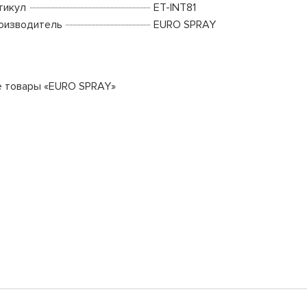
тикул
ET-INT81
оизводитель
EURO SPRAY
е товары «EURO SPRAY»