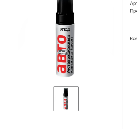
Ар
Пр
Вс