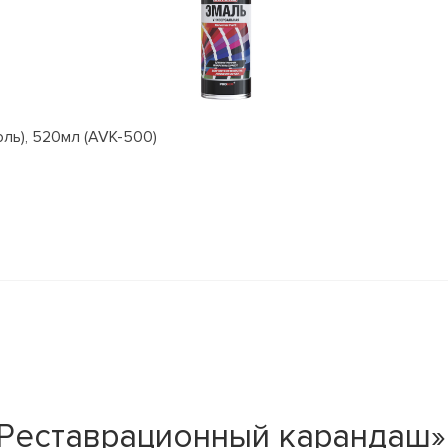
оль), 520мл (AVK-500)
еставрационный карандаш» 8