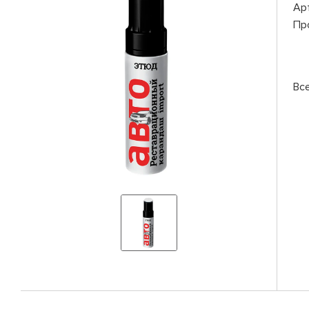
Ар
Пр
Вс