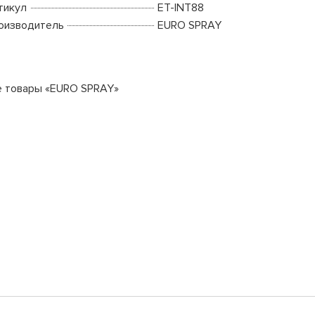
тикул
ET-INT88
оизводитель
EURO SPRAY
е товары «EURO SPRAY»