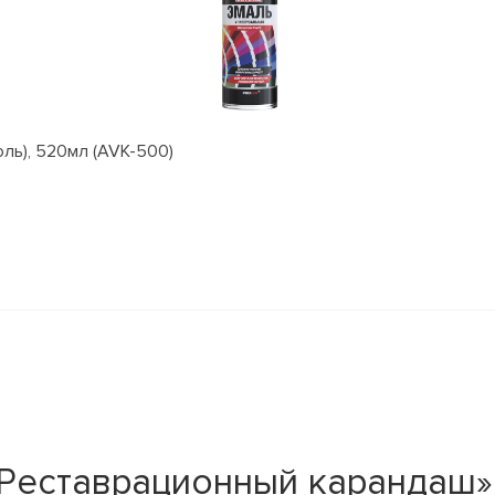
оль), 520мл (AVK-500)
Реставрационный карандаш»