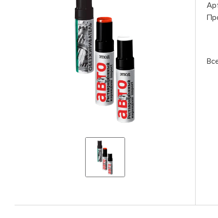
Ар
Пр
Вс