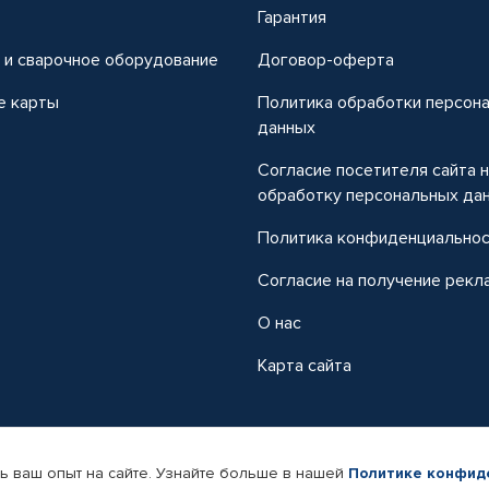
т
Гарантия
 и сварочное оборудование
Договор-оферта
е карты
Политика обработки персон
данных
Согласие посетителя сайта 
обработку персональных да
Политика конфиденциально
Согласие на получение рекл
О нас
Карта сайта
ь ваш опыт на сайте. Узнайте больше в нашей
Политике конфид
-магазин автомобильных товаров Автопрофи.