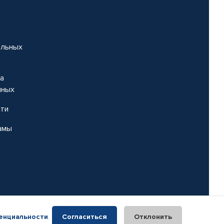
альных
на
нных
сти
амы
енциальности
.
Согласиться
Отклонить