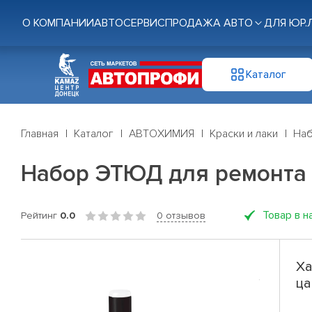
О КОМПАНИИ
АВТОСЕРВИС
ПРОДАЖА АВТО
ДЛЯ ЮР.
Каталог
Главная
Каталог
АВТОХИМИЯ
Краски и лаки
Наб
Набор ЭТЮД для ремонта 
Товар в н
Рейтинг
0.0
0 отзывов
Ха
ца