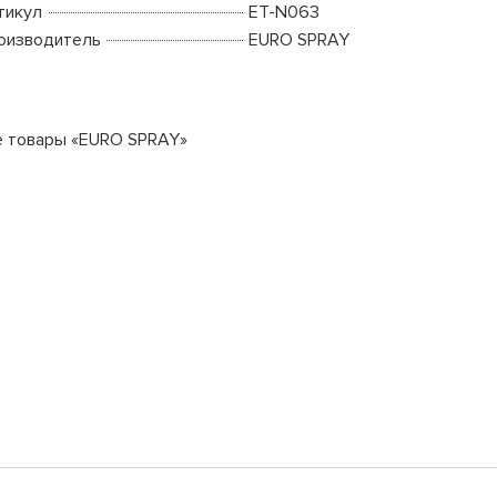
тикул
ET-N063
оизводитель
EURO SPRAY
е товары «EURO SPRAY»