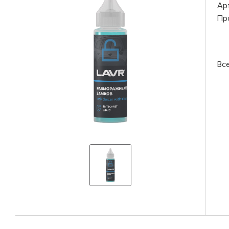
Ар
Пр
Вс