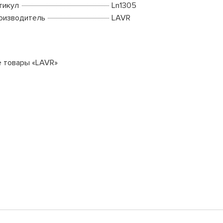
тикул
Ln1305
оизводитель
LAVR
е товары «LAVR»