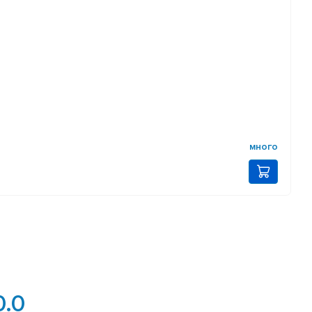
много
0.0