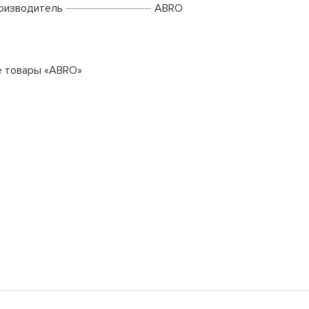
оизводитель
ABRO
е товары «ABRO»