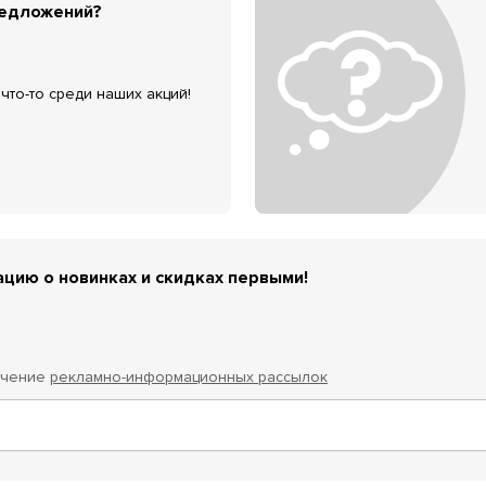
редложений?
что-то среди наших акций!
цию о новинках и скидках первыми!
учение
рекламно-информационных рассылок