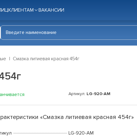
ЛИЦ
КЛИЕНТАМ
ВАКАНСИИ
ные
Смазка литиевая красная 454г
454г
Артикул:
LG-920-AM
канчивается
рактеристики «Смазка литиевая красная 454г»
тикул
LG-920-AM