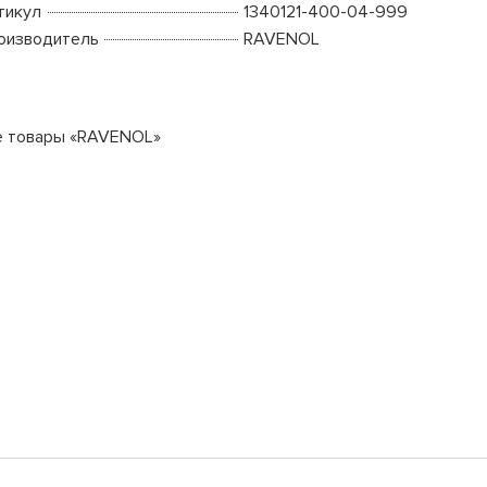
тикул
1340121-400-04-999
оизводитель
RAVENOL
е товары «RAVENOL»