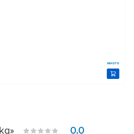
много
kg»
0.0