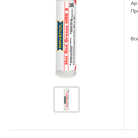
Ар
Пр
Вс