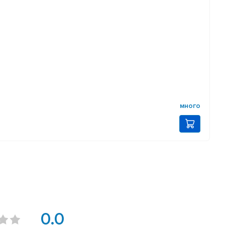
много
0.0