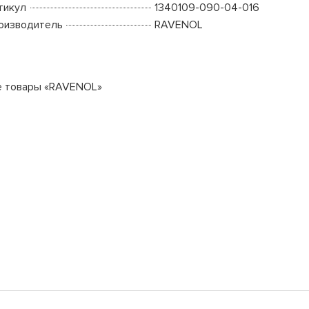
тикул
1340109-090-04-016
оизводитель
RAVENOL
е товары «RAVENOL»