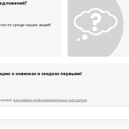
редложений?
что-то среди наших акций!
цию о новинках и скидках первыми!
учение
рекламно-информационных рассылок