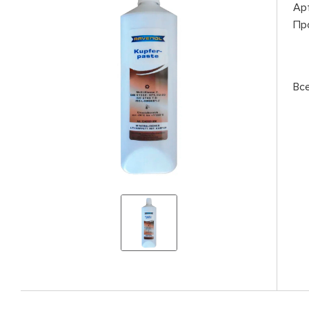
Ар
Пр
Вс