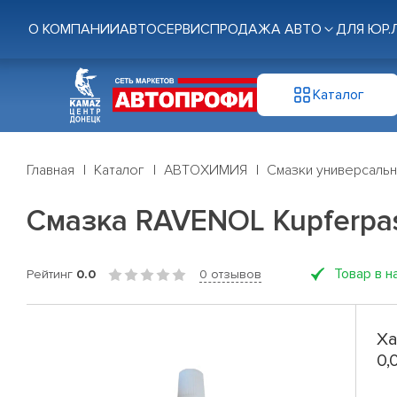
О КОМПАНИИ
АВТОСЕРВИС
ПРОДАЖА АВТО
ДЛЯ ЮР.
Каталог
Главная
Каталог
АВТОХИМИЯ
Смазки универсаль
Смазка RAVENOL Kupferpas
Товар в н
Рейтинг
0.0
0 отзывов
Ха
0,