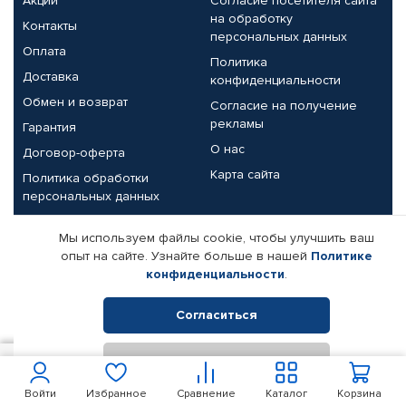
Акции
Согласие посетителя сайта
на обработку
Контакты
персональных данных
Оплата
Политика
Доставка
конфиденциальности
Обмен и возврат
Согласие на получение
рекламы
Гарантия
О нас
Договор-оферта
Карта сайта
Политика обработки
персональных данных
Партнерам
Мы используем файлы cookie, чтобы улучшить ваш
опыт на сайте. Узнайте больше в нашей
Политике
Корпоративным клиентам
Реквизиты компании
конфиденциальности
.
Поставщикам
Согласиться
Отклонить
© КАМАЗ ЦЕНТР ДОНЕЦК, 2015-2026. Все права защищены.
1 728
В корзину
Интернет-магазин автомобильных товаров Автопрофи.
Войти
Избранное
Сравнение
Каталог
Корзина