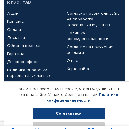
Клиентам
Акции
Согласие посетителя сайта
на обработку
Контакты
персональных данных
Оплата
Политика
Доставка
конфиденциальности
Обмен и возврат
Согласие на получение
рекламы
Гарантия
О нас
Договор-оферта
Карта сайта
Политика обработки
персональных данных
Партнерам
Мы используем файлы cookie, чтобы улучшить ваш
опыт на сайте. Узнайте больше в нашей
Политике
Корпоративным клиентам
Реквизиты компании
конфиденциальности
.
Поставщикам
Согласиться
Отклонить
© КАМАЗ ЦЕНТР ДОНЕЦК, 2015-2026. Все права защищены.