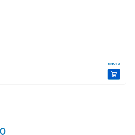
много
.0