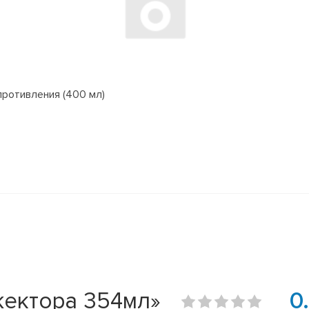
ротивления (400 мл)
жектора 354мл»
0