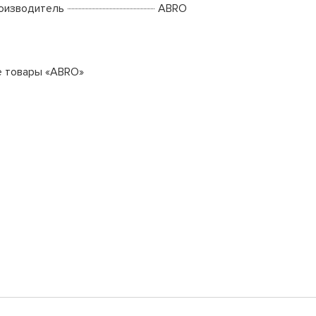
оизводитель
ABRO
е товары «ABRO»