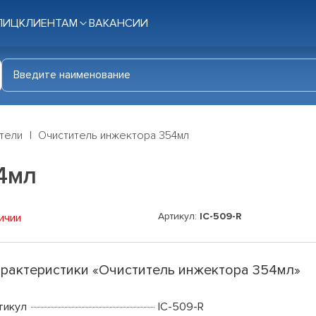
ЛИЦ
КЛИЕНТАМ
ВАКАНСИИ
тели
Очиститель инжектора 354мл
4мл
Артикул:
IC-509-R
ичии
рактеристики «Очиститель инжектора 354мл»
тикул
IC-509-R