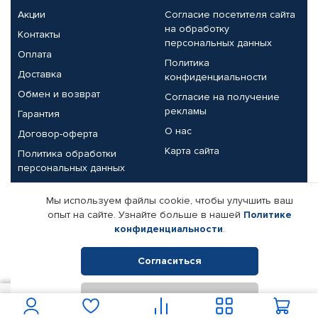
Акции
Согласие посетителя сайта
на обработку
Контакты
персональных данных
Оплата
Политика
Доставка
конфиденциальности
Обмен и возврат
Согласие на получение
рекламы
Гарантия
О нас
Договор-оферта
Карта сайта
Политика обработки
персональных данных
Партнерам
Мы используем файлы cookie, чтобы улучшить ваш
опыт на сайте. Узнайте больше в нашей
Политике
Корпоративным клиентам
Реквизиты компании
конфиденциальности
.
Поставщикам
Согласиться
Отклонить
© КАМАЗ ЦЕНТР ДОНЕЦК, 2015-2026. Все права защищены.
450
В корзину
Интернет-магазин автомобильных товаров Автопрофи.