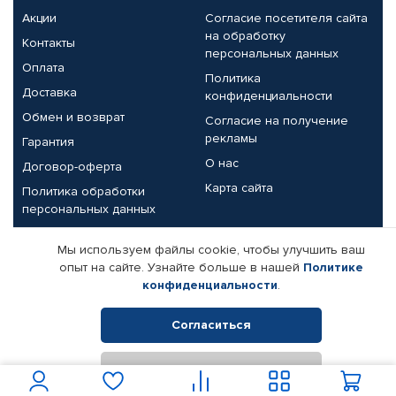
Акции
Согласие посетителя сайта
на обработку
Контакты
персональных данных
Оплата
Политика
Доставка
конфиденциальности
Обмен и возврат
Согласие на получение
рекламы
Гарантия
О нас
Договор-оферта
Карта сайта
Политика обработки
персональных данных
Партнерам
Мы используем файлы cookie, чтобы улучшить ваш
опыт на сайте. Узнайте больше в нашей
Политике
Корпоративным клиентам
Реквизиты компании
конфиденциальности
.
Поставщикам
Согласиться
Отклонить
© КАМАЗ ЦЕНТР ДОНЕЦК, 2015-2026. Все права защищены.
Интернет-магазин автомобильных товаров Автопрофи.