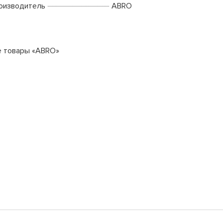
оизводитель
ABRO
е товары «ABRO»