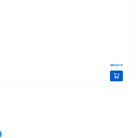
много
0