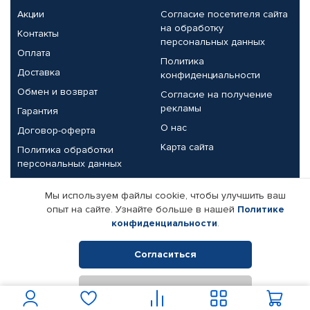
Акции
Согласие посетителя сайта
на обработку
Контакты
персональных данных
Оплата
Политика
Доставка
конфиденциальности
Обмен и возврат
Согласие на получение
рекламы
Гарантия
О нас
Договор-оферта
Карта сайта
Политика обработки
персональных данных
Партнерам
Мы используем файлы cookie, чтобы улучшить ваш
опыт на сайте. Узнайте больше в нашей
Политике
Корпоративным клиентам
Реквизиты компании
конфиденциальности
.
Поставщикам
Согласиться
Отклонить
© КАМАЗ ЦЕНТР ДОНЕЦК, 2015-2026. Все права защищены.
Интернет-магазин автомобильных товаров Автопрофи.