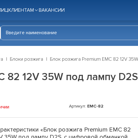
ЛИЦ
КЛИЕНТАМ
ВАКАНСИИ
га
Блоки розжига
Блок розжига Premium EMC 82 12V 35W
C 82 12V 35W под лампу D2S
Артикул:
EMC-82
ичии
рактеристики «Блок розжига Premium EMC 82
V 35W под лампу D2S, с цифровой обманкой,