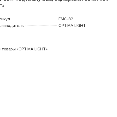
т»
тикул
EMC-82
оизводитель
OPTIMA LIGHT
е товары «OPTIMA LIGHT»