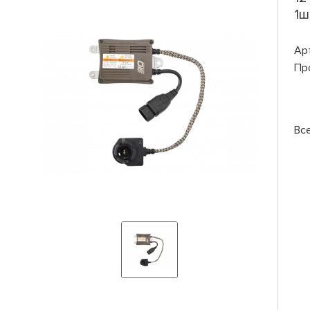
1ш
Ар
Пр
Вс