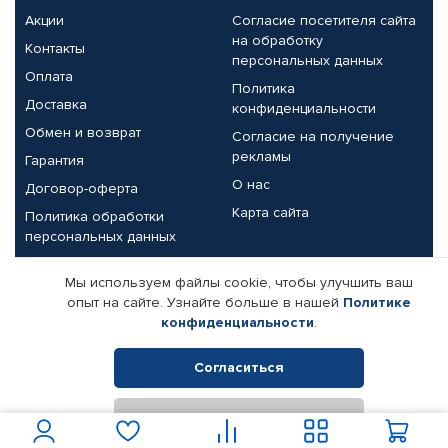
Акции
Согласие посетителя сайта
на обработку
Контакты
персональных данных
Оплата
Политика
Доставка
конфиденциальности
Обмен и возврат
Согласие на получение
рекламы
Гарантия
О нас
Договор-оферта
Карта сайта
Политика обработки
персональных данных
Партнерам
Мы используем файлы cookie, чтобы улучшить ваш
опыт на сайте. Узнайте больше в нашей
Политике
Корпоративным клиентам
Реквизиты компании
конфиденциальности
.
Поставщикам
Согласиться
Отклонить
© КАМАЗ ЦЕНТР ДОНЕЦК, 2015-2026. Все права защищены.
Интернет-магазин автомобильных товаров Автопрофи.